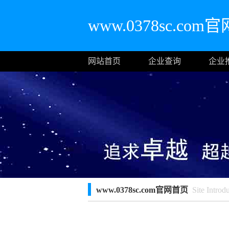
www.0378sc.co
网站首页
企业查询
企业
www.0378sc.com官网首页
Site Introdu