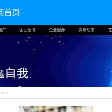
m官网首页
推广
企业招聘
企业服务
资讯动态
在
ction