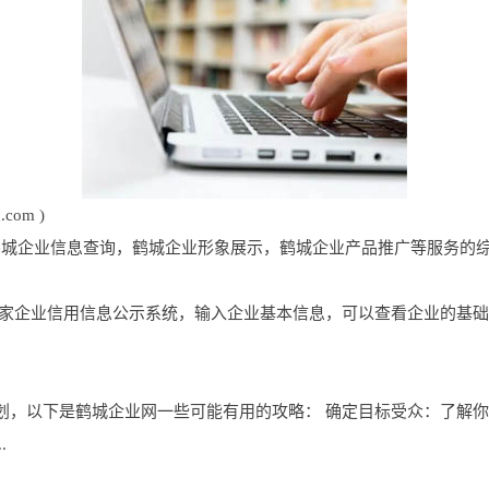
com )
一个提供鹤城企业信息查询，鹤城企业形象展示，鹤城企业产品推广等服务
国家企业信用信息公示系统，输入企业基本信息，可以查看企业的基
划，以下是鹤城企业网一些可能有用的攻略： 确定目标受众：了解
.