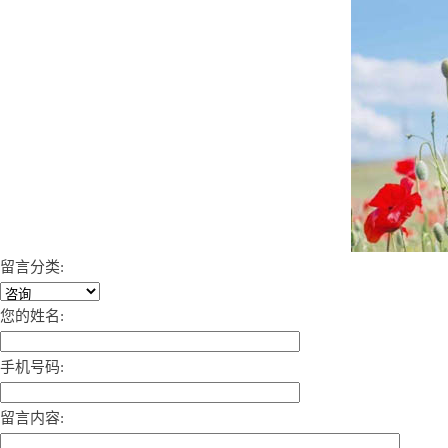
留言分类:
您的姓名:
手机号码:
留言内容: