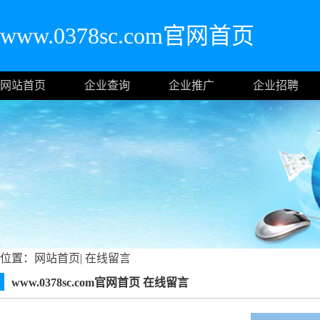
www.0378sc.com官网首页
网站首页
企业查询
企业推广
企业招聘
位置：
网站首页
|
在线留言
www.0378sc.com官网首页 在线留言